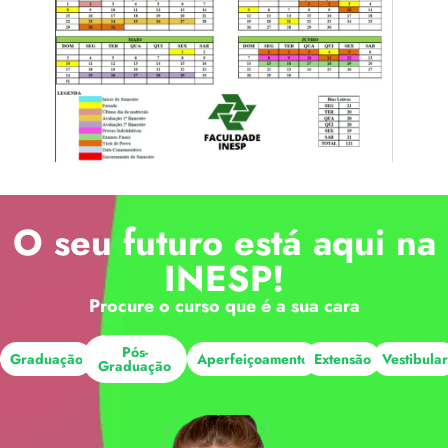
O seu futuro está aqui na
INESP!
Procure o curso que é a sua cara
Pós-
Graduação
Aperfeiçoamento
Extensão
Vestibula
Graduação