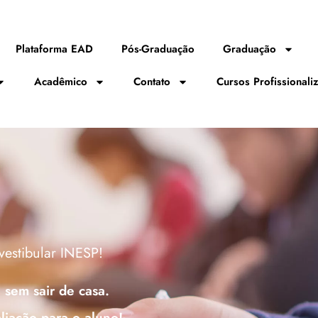
Plataforma EAD
Pós-Graduação
Graduação
Acadêmico
Contato
Cursos Profissionali
vestibular INESP!
 sem sair de casa.
iação para o aluno!