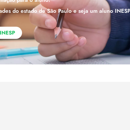
ades do estado de São Paulo e seja um aluno INESP
r INESP