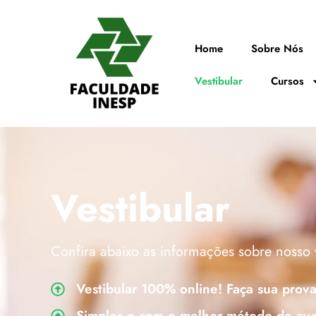
Home
Sobre Nós
Vestibular
Cursos
Vestibular
Confira abaixo as informações sobre nosso 
Vestibular 100% online! Faça sua prova
Simples e com o melhor método de aval