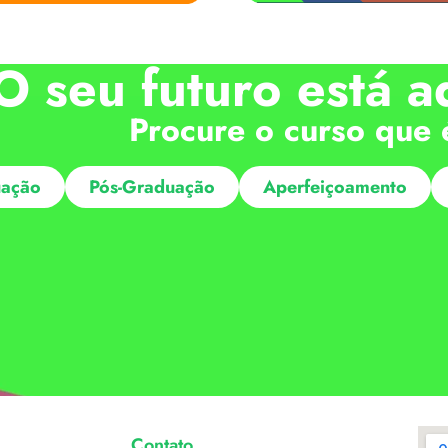
O seu futuro está a
Procure o curso que 
ação
Pós-Graduação
Aperfeiçoamento
Contato