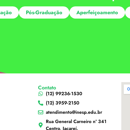
ação
Pós-Graduação
Aperfeiçoamento
Contato
(12) 99236-1530
(12) 3959-2150
atendimento@inesp.edu.br
Rua General Carneiro nº 341
Centro, Jacareí.