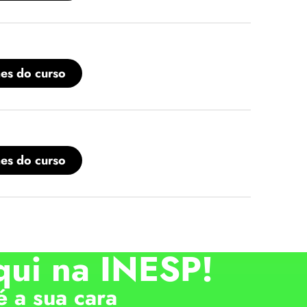
hes do curso
hes do curso
qui na INESP!
é a sua cara