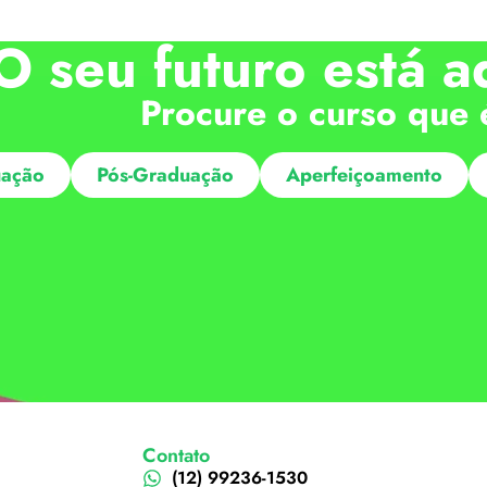
O seu futuro está a
Procure o curso que 
ação
Pós-Graduação
Aperfeiçoamento
Contato
(12) 99236-1530