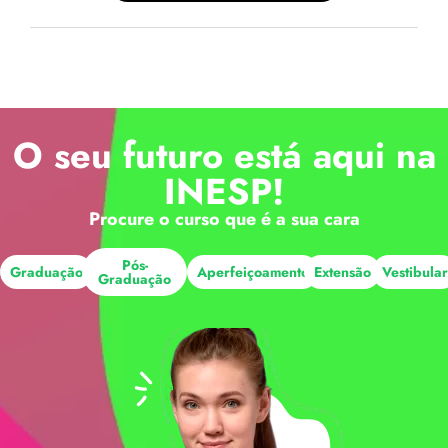
O seu futuro está aqui na
INESP!
Procure o curso que é a sua cara
Pós-
Graduação
Aperfeiçoamento
Extensão
Vestibula
Graduação