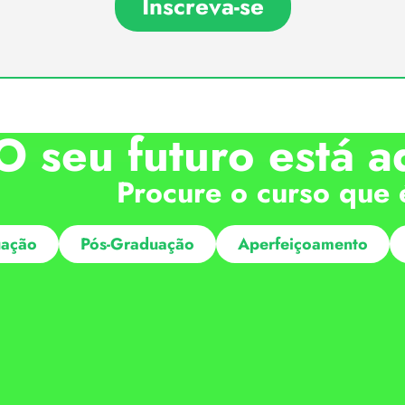
Inscreva-se
O seu futuro está a
Procure o curso que 
ação
Pós-Graduação
Aperfeiçoamento