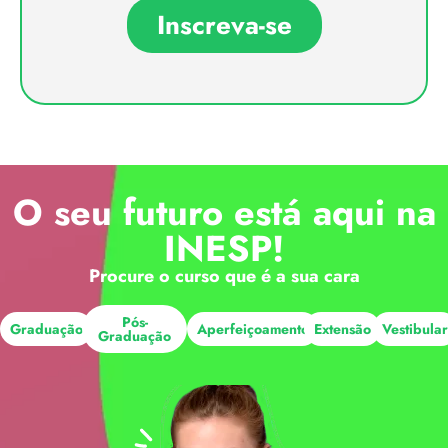
Inscreva-se
O seu futuro está aqui na
INESP!
Procure o curso que é a sua cara
Pós-
Graduação
Aperfeiçoamento
Extensão
Vestibula
Graduação