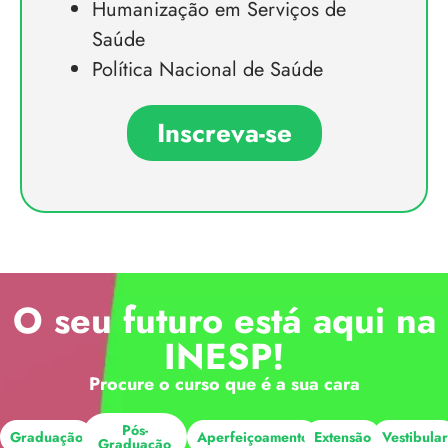
Humanização em Serviços de
Saúde
Política Nacional de Saúde
Inscreva-se
O seu futuro está aqui na
INESP!
Procure o curso que é a sua cara
Pós-
Graduação
Aperfeiçoamento
Extensão
Vestibula
Graduação