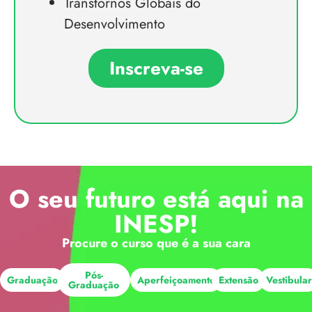
Transtornos Globais do
Desenvolvimento
Inscreva-se
O seu futuro está aqui na
INESP!
Procure o curso que é a sua cara
Pós-
Graduação
Aperfeiçoamento
Extensão
Vestibula
Graduação