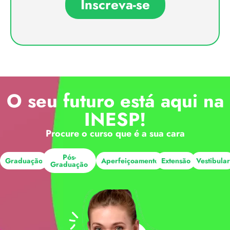
Inscreva-se
O seu futuro está aqui na
INESP!
Procure o curso que é a sua cara
Pós-
Graduação
Aperfeiçoamento
Extensão
Vestibula
Graduação