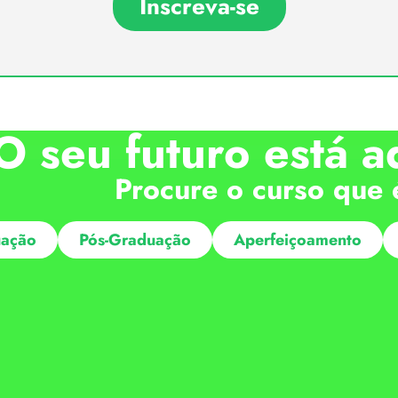
Inscreva-se
O seu futuro está a
Procure o curso que 
ação
Pós-Graduação
Aperfeiçoamento