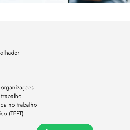
balhador
 organizações
 trabalho
ida no trabalho
ico (TEPT)