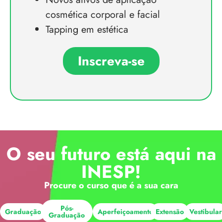
cosmética corporal e facial
Tapping em estética
Inscreva-se
O seu futuro está aqui na
INESP!
Procure o curso que é a sua cara
Pós-
Graduação
Aperfeiçoamento
Extensão
Vestibula
Graduação