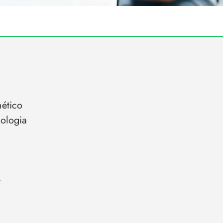
ético
iologia
e