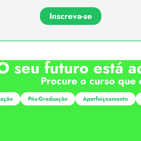
Inscreva-se
O seu futuro está a
Procure o curso que 
ação
Pós-Graduação
Aperfeiçoamento