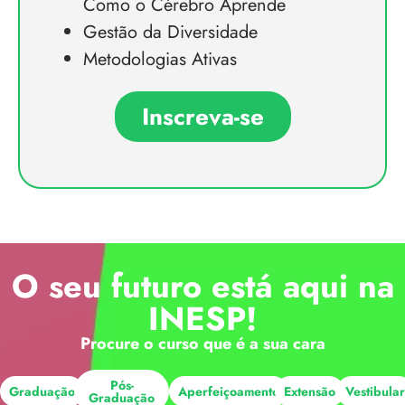
Como o Cérebro Aprende
Gestão da Diversidade
Metodologias Ativas
Inscreva-se
O seu futuro está aqui na
INESP!
Procure o curso que é a sua cara
Pós-
Graduação
Aperfeiçoamento
Extensão
Vestibula
Graduação