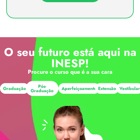
O seu futuro está aqui na
INESP!
Procure o curso que é a sua cara
Pós-
Graduação
Aperfeiçoamento
Extensão
Vestibula
Graduação