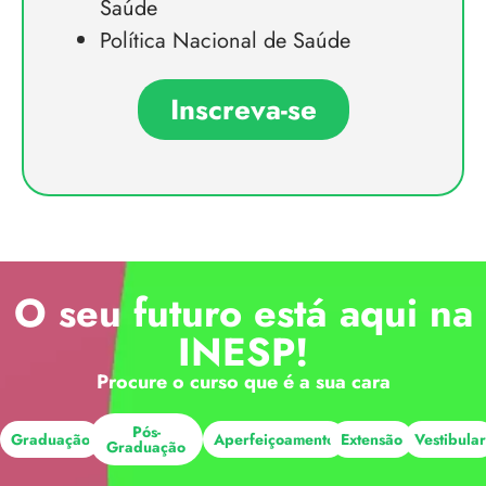
Saúde
Política Nacional de Saúde
Inscreva-se
O seu futuro está aqui na
INESP!
Procure o curso que é a sua cara
Pós-
Graduação
Aperfeiçoamento
Extensão
Vestibula
Graduação