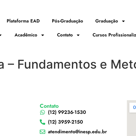
Plataforma EAD
Pós-Graduação
Graduação
Acadêmico
Contato
Cursos Profissionali
a – Fundamentos e Met
Contato
(12) 99236-1530
(12) 3959-2150
atendimento@inesp.edu.br