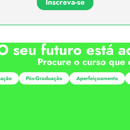
Inscreva-se
O seu futuro está a
Procure o curso que 
ação
Pós-Graduação
Aperfeiçoamento