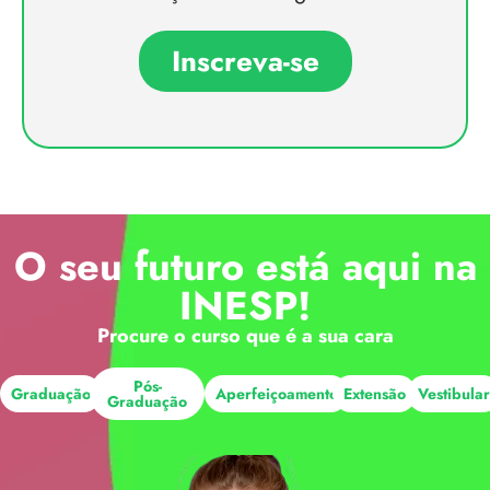
Inscreva-se
O seu futuro está aqui na
INESP!
Procure o curso que é a sua cara
Pós-
Graduação
Aperfeiçoamento
Extensão
Vestibula
Graduação