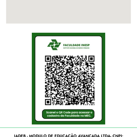
IADEB - MODULO DE EDUCAÇÃO AVANCADA LTDA- CNPJ: