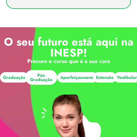
O seu futuro está aqui na
INESP!
Procure o curso que é a sua cara
Pós-
Graduação
Aperfeiçoamento
Extensão
Vestibula
Graduação