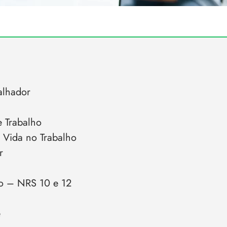
alhador
 Trabalho
 Vida no Trabalho
r
ho – NRS 10 e 12
e