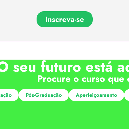
Inscreva-se
O seu futuro está a
Procure o curso que 
ação
Pós-Graduação
Aperfeiçoamento