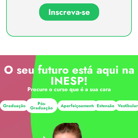
Inscreva-se
O seu futuro está aqui na
INESP!
Procure o curso que é a sua cara
Pós-
Graduação
Aperfeiçoamento
Extensão
Vestibula
Graduação