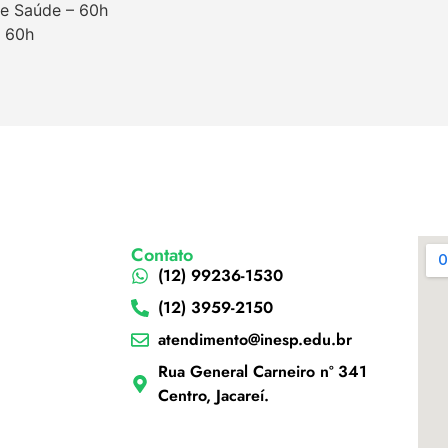
de Saúde – 60h
– 60h
Contato
(12) 99236-1530
(12) 3959-2150
atendimento@inesp.edu.br
Rua General Carneiro nº 341
Centro, Jacareí.