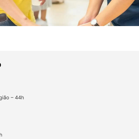
o
igião – 44h
h