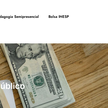
dagogia Semipresencial
Bolsa INESP
úblico