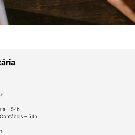
tária
4h
ria – 54h
 Contábeis – 54h
h