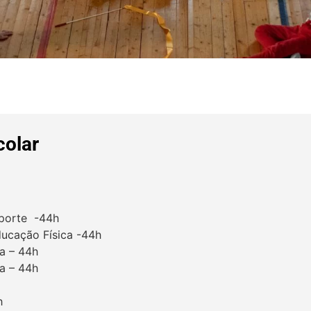
colar
sporte -44h
Educação Física -44h
ca – 44h
ca – 44h
h