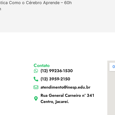
ática Como o Cérebro Aprende – 60h
h
Contato
(12) 99236-1530
(12) 3959-2150
atendimento@inesp.edu.br
Rua General Carneiro nº 341
Centro, Jacareí.