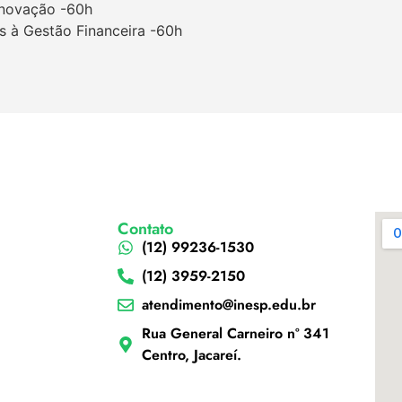
 Inovação -60h
as à Gestão Financeira -60h
Contato
(12) 99236-1530
(12) 3959-2150
atendimento@inesp.edu.br
Rua General Carneiro nº 341
Centro, Jacareí.