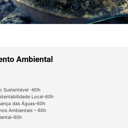
ento Ambiental
o Sustentável -60h
stentabilidade Local-60h
rnança das Águas-60h
nos Ambientais – 60h
iental-60h
h