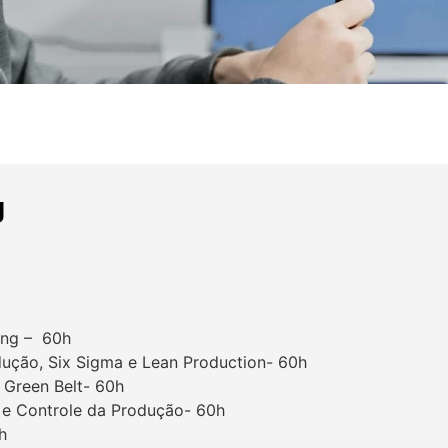
g
ing – 60h
dução, Six Sigma e Lean Production- 60h
a Green Belt- 60h
 e Controle da Produção- 60h
h