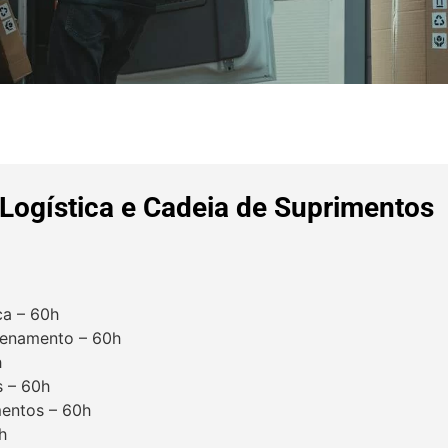
Logística e Cadeia de Suprimentos
ca – 60h
azenamento – 60h
h
s – 60h
mentos – 60h
h