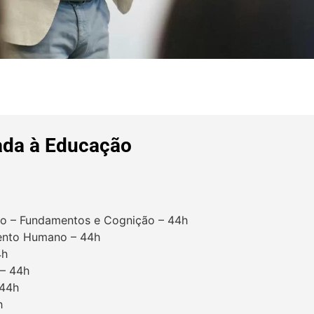
ada à Educação
ado – Fundamentos e Cognição – 44h
mento Humano – 44h
4h
 – 44h
 44h
h