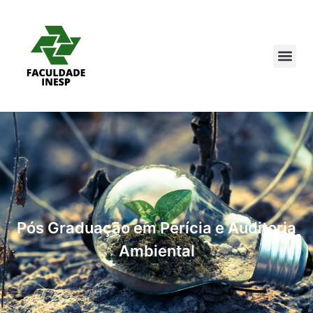
Pedagogi
Cursos 
Pós Graduação em Perícia e Auditoria
Ambiental