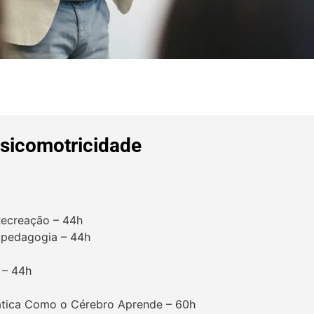
sicomotricidade
 Recreação – 44h
opedagogia – 44h
 – 44h
ática Como o Cérebro Aprende – 60h