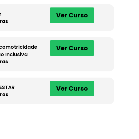
r
Ver Curso
ras
icomotricidade
Ver Curso
o Inclusiva
ras
 ESTAR
Ver Curso
ras