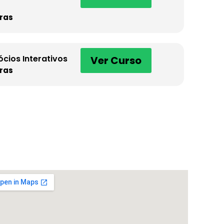
ras
ócios Interativos
Ver Curso
ras