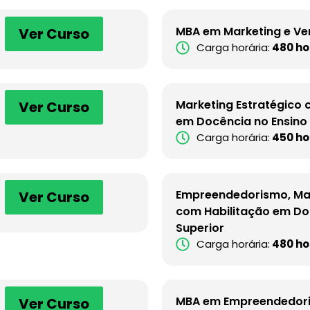
MBA em Marketing e V
Ver Curso
Carga horária:
480 ho
Marketing Estratégico 
Ver Curso
em Docência no Ensino 
Carga horária:
450 ho
Empreendedorismo, Mar
Ver Curso
com Habilitação em Do
Superior
Carga horária:
480 ho
MBA em Empreendedori
Ver Curso