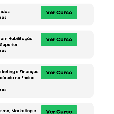
endas
Ver Curso
ras
com Habilitação
Ver Curso
Superior
ras
keting e Finanças
Ver Curso
cência no Ensino
ras
smo, Marketing e
Ver Curso